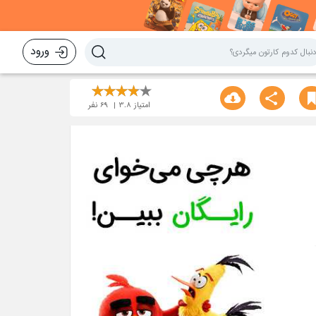
ورود
امتیاز
3.8
69
نفر