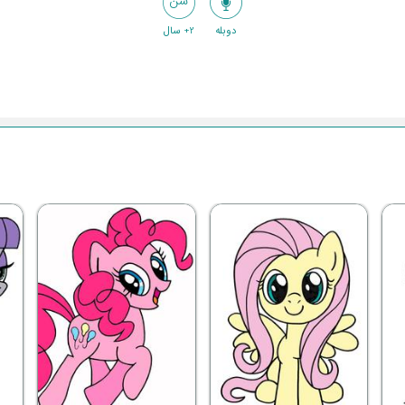
دوبله
2+ سال