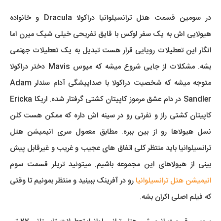
در سومین قسمت هتل ترانسیلوانیا دراکولا Dracula و خانواده
هیولایی اش به یک سفر لوکس با قایق تفریحی خیلی شیک میرن اما
انگار این تعطیلات رویایی قرار هست تبدیل به یک تعطیلات جهنمی
بشه. مشکلات از جایی شروع میشه که میوس Mavis دختر دراکولا
متوجه میشه که شخصیت دراکولا با صداپیشگی آدام سندلر Adam
Sandler در دام عشق مرموز کاپیتان کشتی گرفتار شده. اریکا Ericka
کاپیتان کشتی راز و نفرتی رو در سینه اش داره که ممکن هست کلن
نسل هیولاها رو از بین ببره. مطابق معمول سری انیمیشن هتل
ترانسیلوانیا باید منتظر کلی اتفاق های عجیب و غریب و غیرقابل پیش
بینی از هیولاهای این مجموعه باشیم. میتونید تریلر قسمت سوم
انیمیشن هتل ترانسیلوانیا
رو در آفرینک ببینید و منتظر بمونیم تا وقتی
که فیلم اصلی اکران بشه.