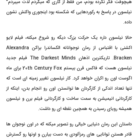
هیچوقت فکر نکرده بودم، من فقط از کاری که میکردم لذت میبردم”
نیلسون در پاسخ به رکوردهایی که شکسته بود اینجوری واکنش نشون
داده.
حالا نیلسون داره یک حرکت بزرگ دیگه رو شروع میکنه، فیلم لایو
اکشنی با اقتباس از رمان نوجوانانه الکساندرا براکن Alexandra
Bracken. تاریکترین اذهان The Darkest Minds فیلم جدید
نیلسون هست که فاکس قرن بیستم 20th Century Fox برای ماه
اگوست اون رو اکران خواهد کرد. کار نیلسون تغییر زمینه ای است که
تنها تعداد اندکی از کارگردان ها توانستن اون رو انجام بدن، اینکه از
کارگردانی انیمیشن به سمت ساخت و کارگردانی فیلم برن و نیلسون
همیشه رویای رسیدن به همچین نقطه ای رو داشت.
داستان این رمان دنیایی خیالی رو تصویر میکنه که در اون نوجوان ها
قادر هستن توانایی های رمزآلودی به دست بیارن و اونها رو گسترش