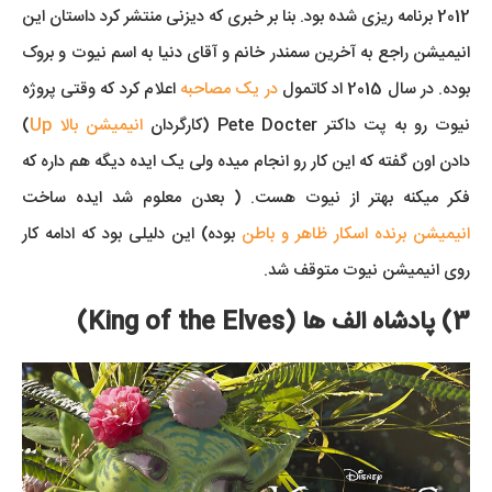
2012 برنامه ریزی شده بود. بنا بر خبری که دیزنی منتشر کرد داستان این
انیمیشن راجع به آخرین سمندر خانم و آقای دنیا به اسم نیوت و بروک
بوده. در سال 2015 اد کاتمول
در یک مصاحبه
اعلام کرد که وقتی پروژه
نیوت رو به پت داکتر Pete Docter (کارگردان
انیمیشن بالا Up
)
دادن اون گفته که این کار رو انجام میده ولی یک ایده دیگه هم داره که
فکر میکنه بهتر از نیوت هست. ( بعدن معلوم شد ایده ساخت
انیمیشن برنده اسکار ظاهر و باطن
بوده) این دلیلی بود که ادامه کار
روی انیمیشن نیوت متوقف شد.
3) پادشاه الف ها (King of the Elves)