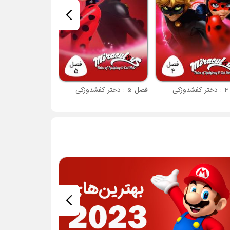
کی
فصل 5 : دختر کفشدوزکی