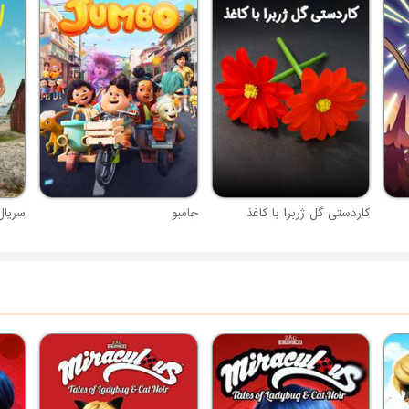
کاردستی گل ژربرا با کاغذ
جامبو
سریال