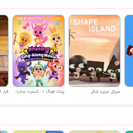
سریال جزیره شکل
پینک فونگ 2 : کنسرت ستاره عجایب
قرار ک