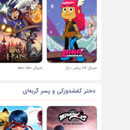
سریال لانا ریش دراز
سریال خانه جغد
دختر کفشدوزکی و پسر گربه‌ای