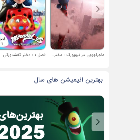
ماجراجویی در نیویورک : دختر کفشدوزکی و قهرمانان متحد
فصل 1 : دختر کفشدوزکی
بهترین انیمیشن های سال