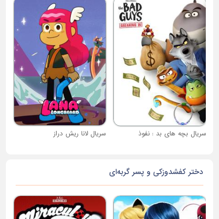
سری
سریال بچه های بد : نفوذ
سریال لانا ریش دراز
دختر کفشدوزکی و پسر گربه‌ای