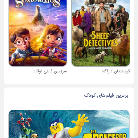
دبی
گوسفندان کارآگاه
سرزمین گاهی اوقات
برترین فیلم‌های کودک