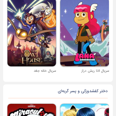
کار
سریال لانا ریش دراز
سریال خانه جغد
دختر کفشدوزکی و پسر گربه‌ای