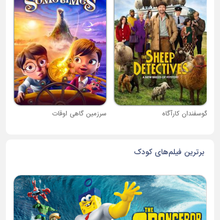
دبی
گوسفندان کارآگاه
سرزمین گاهی اوقات
برترین فیلم‌های کودک