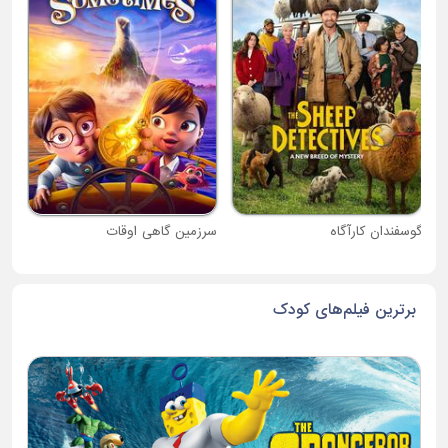
دبی
گوسفندان کارآگاه
سرزمین گاهی اوقات
برترین فیلم‌های کودک