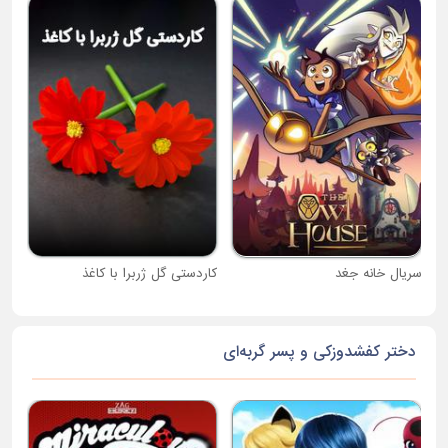
جام
سریال خانه جغد
کاردستی گل ژربرا با کاغذ
دختر کفشدوزکی و پسر گربه‌ای