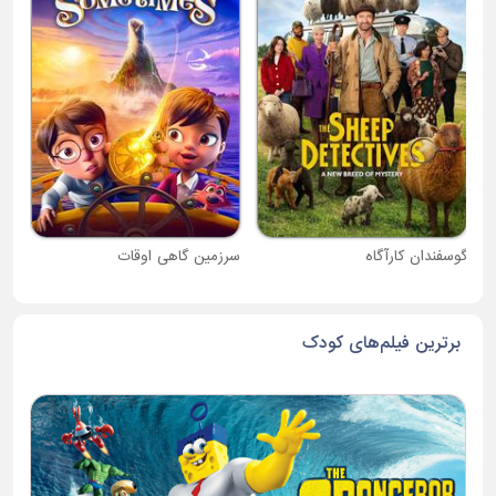
دبی
گوسفندان کارآگاه
سرزمین گاهی اوقات
برترین فیلم‌های کودک