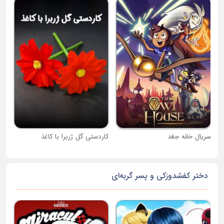
جام
سریال خانه جغد
کاردستی گل ژربرا با کاغذ
دختر کفشدوزکی و پسر گربه‌ای