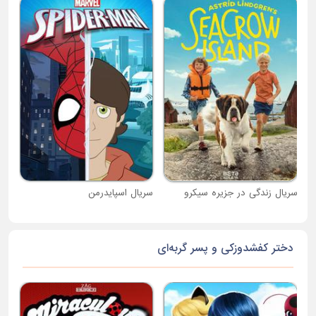
سری
سریال زندگی در جزیره سیکرو
سریال اسپایدرمن
دختر کفشدوزکی و پسر گربه‌ای