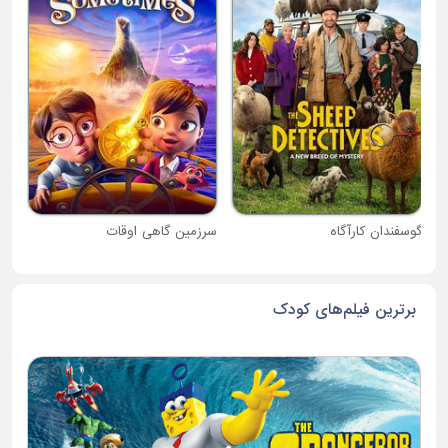
دبی
گوسفندان کارآگاه
سرزمین گاهی اوقات
برترین فیلم‌های کودک