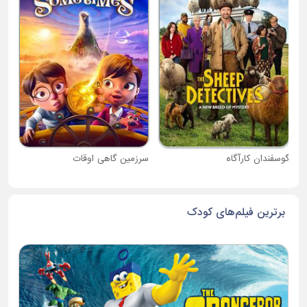
دبی
گوسفندان کارآگاه
سرزمین گاهی اوقات
برترین فیلم‌های کودک