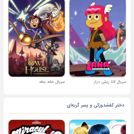
کار
سریال لانا ریش دراز
سریال خانه جغد
دختر کفشدوزکی و پسر گربه‌ای