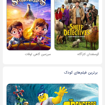
دبی
گوسفندان کارآگاه
سرزمین گاهی اوقات
برترین فیلم‌های کودک