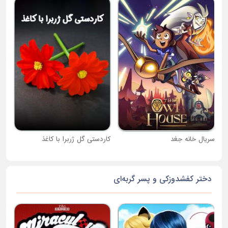
جام
سریال خانه جغد
کاردستی گل ژربرا با کاغذ
دختر کفشدوزکی و پسر گربه‌ای