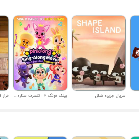
سریال جزیره شکل
پینک فونگ 2 : کنسرت ستاره عجایب
قرار ک