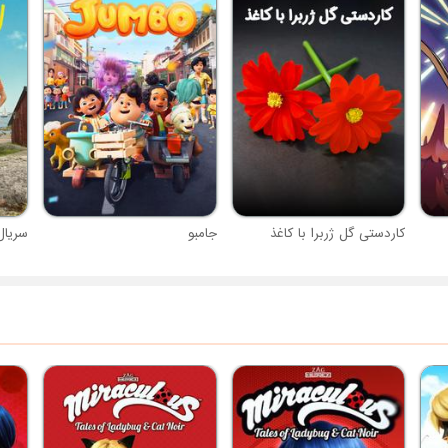
کاردستی گل ژربرا با کاغذ
جامبو
سریال