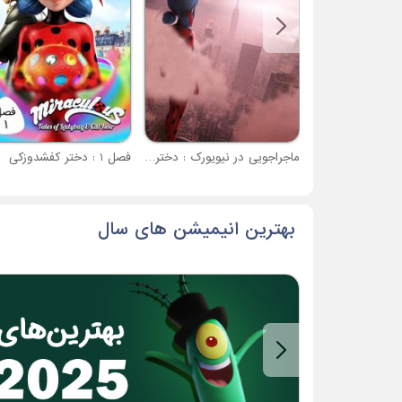
ماجراجویی در نیویورک : دختر کفشدوزکی و قهرمانان متحد
فصل 1 : دختر کفشدوزکی
بهترین انیمیشن های سال