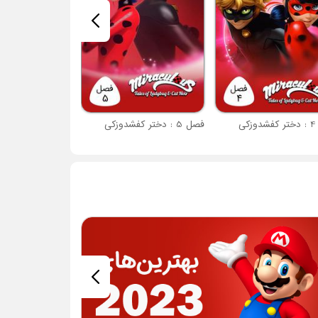
کی
فصل 5 : دختر کفشدوزکی