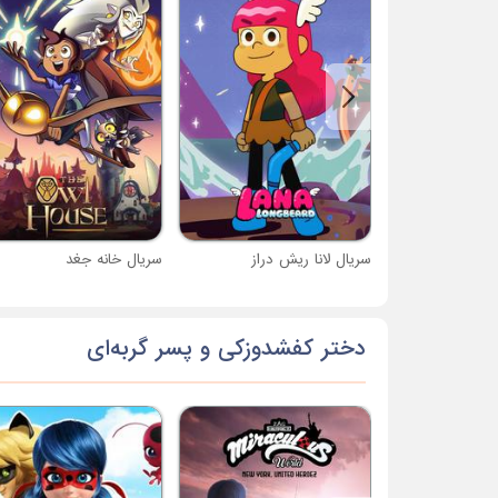
سریال لانا ریش دراز
سریال خانه جغد
دختر کفشدوزکی و پسر گربه‌ای