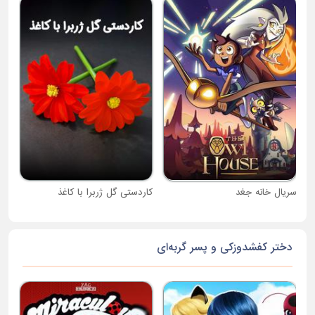
جام
سریال خانه جغد
کاردستی گل ژربرا با کاغذ
دختر کفشدوزکی و پسر گربه‌ای