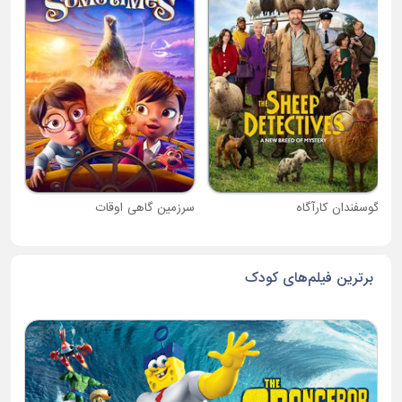
دبی
گوسفندان کارآگاه
سرزمین گاهی اوقات
برترین فیلم‌های کودک